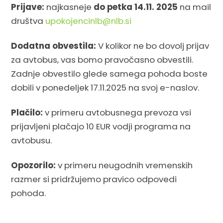
Prijave:
najkasneje
do petka 14.11. 2025
na mail
društva
upokojencinlb@nlb.si
Dodatna obvestila:
V kolikor ne bo dovolj prijav
za avtobus, vas bomo pravočasno obvestili.
Zadnje obvestilo glede samega pohoda boste
dobili v ponedeljek 17.11.2025 na svoj e-naslov.
Plačilo:
v primeru avtobusnega prevoza vsi
prijavljeni plačajo 10 EUR vodji programa na
avtobusu.
Opozorilo:
v primeru neugodnih vremenskih
razmer si pridržujemo pravico odpovedi
pohoda.