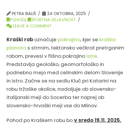
PETRA BALIŠ
24 OKTOBRA, 2025
POHODI
,
ŠPORTNA DEJAVNOST
LEAVE A COMMENT
Kraški rob
označuje
pokrajino
, kjer se
kraška
planota
s strmim, tektonsko večkrat pretrganim
robom, prevesi v flišno pokrajino
Istre
.
Predstavlja geološko, geomorfološko in
podnebno mejo med celinskim delom Slovenije
in Istro. Začne se na sedlu Kluč pri Katarini na
robu tržaške okolice, nadaljuje ob slovensko-
italijanski meji do Socerba ter naprej ob
slovensko-hrvaški meji vse do Mlinov.
Pohod po Kraškem robu bo
v sredo 19.11. 2025.