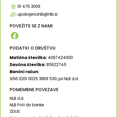
01 476 3009
upokojencinlb@nlb.si
POVEŽITE SE Z NAMI
PODATKI O DRUŠTVU
Matična številka:
4097424000
Davčna številka:
85622745
Bančni račun:
SI56 0201 0025 3869 530, pri NLB d.d.
POMEMBNE POVEZAVE
NLB d.d.
NLB Poti do banke
ZDUS