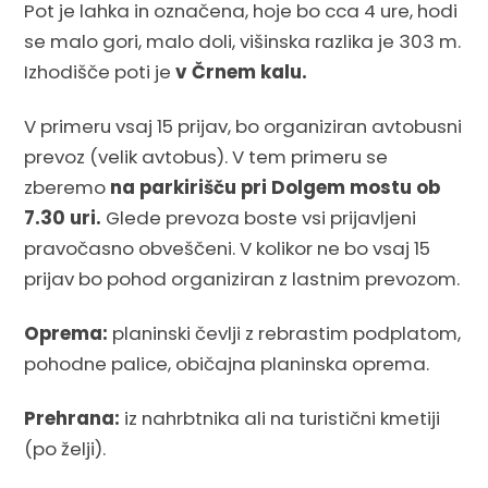
Pot je lahka in označena, hoje bo cca 4 ure, hodi
se malo gori, malo doli, višinska razlika je 303 m.
Izhodišče poti je
v Črnem kalu.
V primeru vsaj 15 prijav, bo organiziran avtobusni
prevoz (velik avtobus). V tem primeru se
zberemo
na parkirišču pri Dolgem mostu ob
7.30 uri.
Glede prevoza boste vsi prijavljeni
pravočasno obveščeni. V kolikor ne bo vsaj 15
prijav bo pohod organiziran z lastnim prevozom.
Oprema:
planinski čevlji z rebrastim podplatom,
pohodne palice, običajna planinska oprema.
Prehrana:
iz nahrbtnika ali na turistični kmetiji
(po želji).