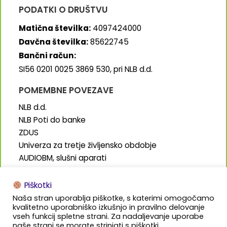
PODATKI O DRUŠTVU
Matična številka:
4097424000
Davčna številka:
85622745
Bančni račun:
SI56 0201 0025 3869 530, pri NLB d.d.
POMEMBNE POVEZAVE
NLB d.d.
NLB Poti do banke
ZDUS
Univerza za tretje življensko obdobje
AUDIOBM, slušni aparati
SENIORJI.info
Piškotki
Naša stran uporablja piškotke, s katerimi omogočamo
kvalitetno uporabniško izkušnjo in pravilno delovanje
vseh funkcij spletne strani. Za nadaljevanje uporabe
naše strani se morate strinjati s piškotki.