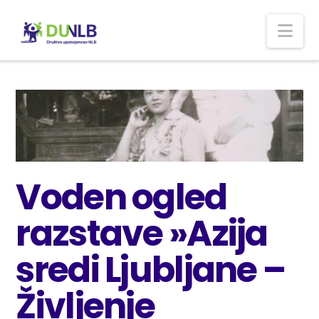
Nav
Voden ogled
razstave »Azija
sredi Ljubljane –
Življenje