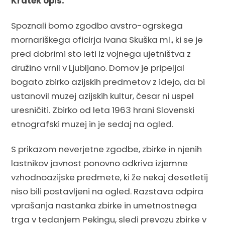
Kratek opis:
Spoznali bomo zgodbo avstro-ogrskega
mornariškega oficirja Ivana Skuška ml., ki se je
pred dobrimi sto leti iz vojnega ujetništva z
družino vrnil v Ljubljano. Domov je pripeljal
bogato zbirko azijskih predmetov z idejo, da bi
ustanovil muzej azijskih kultur, česar ni uspel
uresničiti. Zbirko od leta 1963 hrani Slovenski
etnografski muzej in je sedaj na ogled.
S prikazom neverjetne zgodbe, zbirke in njenih
lastnikov javnost ponovno odkriva izjemne
vzhodnoazijske predmete, ki že nekaj desetletij
niso bili postavljeni na ogled. Razstava odpira
vprašanja nastanka zbirke in umetnostnega
trga v tedanjem Pekingu, sledi prevozu zbirke v