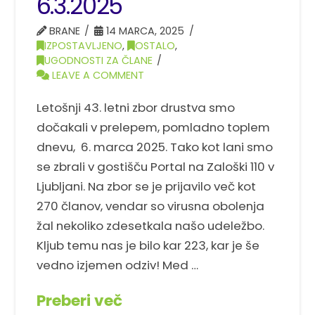
6.3.2025
BRANE
14 MARCA, 2025
IZPOSTAVLJENO
,
OSTALO
,
UGODNOSTI ZA ČLANE
LEAVE A COMMENT
Letošnji 43. letni zbor drustva smo
dočakali v prelepem, pomladno toplem
dnevu, 6. marca 2025. Tako kot lani smo
se zbrali v gostišču Portal na Zaloški 110 v
Ljubljani. Na zbor se je prijavilo več kot
270 članov, vendar so virusna obolenja
žal nekoliko zdesetkala našo udeležbo.
Kljub temu nas je bilo kar 223, kar je še
vedno izjemen odziv! Med …
Preberi več