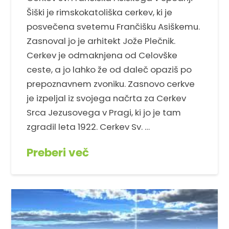
Šiški je rimskokatoliška cerkev, ki je
posvečena svetemu Frančišku Asiškemu.
Zasnoval jo je arhitekt Jože Plečnik.
Cerkev je odmaknjena od Celovške
ceste, a jo lahko že od daleč opaziš po
prepoznavnem zvoniku. Zasnovo cerkve
je izpeljal iz svojega načrta za Cerkev
Srca Jezusovega v Pragi, ki jo je tam
zgradil leta 1922. Cerkev Sv. …
Preberi več