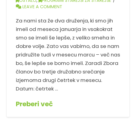
OSTALO
,
PROGRAMI STAREJŠI ZA STAREJŠE
LEAVE A COMMENT
Za nami sta že dva druženja, ki smo jih
imeli od meseca januarja in vsakokrat
smo se imeli še lepše, z veliko smeha in
dobre volje. Zato vas vabimo, da se nam
pridružite tudi v mesecu marcu – več nas
bo, še lepše se bomo imeli. Zaradi Zbora
članov bo tretje družabno srečanje
izjemoma drugi četrtek v mesecu.
Datum: četrtek …
Preberi več