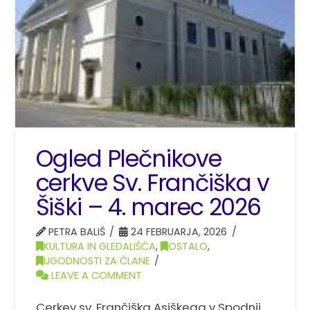
Ogled Plečnikove
cerkve Sv. Frančiška v
Šiški – 4. marec 2026
PETRA BALIŠ
24 FEBRUARJA, 2026
KULTURA IN GLEDALIŠČA
,
OSTALO
,
UGODNOSTI ZA ČLANE
LEAVE A COMMENT
Cerkev sv. Frančiška Asiškega v Spodnji