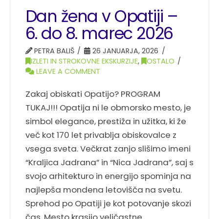
Dan žena v Opatiji –
6. do 8. marec 2026
PETRA BALIŠ
26 JANUARJA, 2026
IZLETI IN STROKOVNE EKSKURZIJE
,
OSTALO
LEAVE A COMMENT
Zakaj obiskati Opatijo? PROGRAM
TUKAJ!!! Opatija ni le obmorsko mesto, je
simbol elegance, prestiža in užitka, ki že
več kot 170 let privablja obiskovalce z
vsega sveta. Večkrat zanjo slišimo imeni
“Kraljica Jadrana” in “Nica Jadrana”, saj s
svojo arhitekturo in energijo spominja na
najlepša mondena letovišča na svetu.
Sprehod po Opatiji je kot potovanje skozi
čas. Mesto krasijo veličastne …