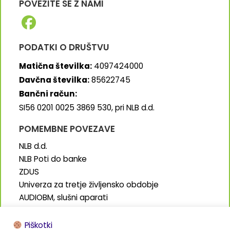
POVEŽITE SE Z NAMI
PODATKI O DRUŠTVU
Matična številka:
4097424000
Davčna številka:
85622745
Bančni račun:
SI56 0201 0025 3869 530, pri NLB d.d.
POMEMBNE POVEZAVE
NLB d.d.
NLB Poti do banke
ZDUS
Univerza za tretje življensko obdobje
AUDIOBM, slušni aparati
SENIORJI.info
Piškotki