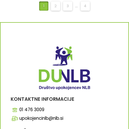
1
2
3
...
4
KONTAKTNE INFORMACIJE
01 476 3009
upokojencinlb@nlb.si