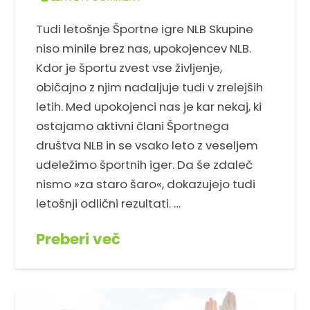
Tudi letošnje Športne igre NLB Skupine
niso minile brez nas, upokojencev NLB.
Kdor je športu zvest vse življenje,
običajno z njim nadaljuje tudi v zrelejših
letih. Med upokojenci nas je kar nekaj, ki
ostajamo aktivni člani Športnega
društva NLB in se vsako leto z veseljem
udeležimo športnih iger. Da še zdaleč
nismo »za staro šaro«, dokazujejo tudi
letošnji odlični rezultati. …
Preberi več