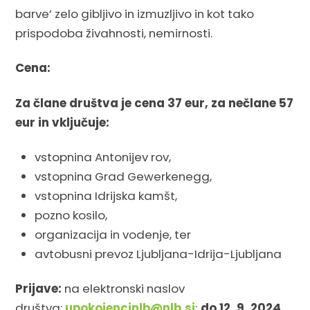
barve’ zelo gibljivo in izmuzljivo in kot tako
prispodoba živahnosti, nemirnosti.
Cena:
Za člane društva je cena 37 eur, za nečlane 57
eur in vključuje:
vstopnina Antonijev rov,
vstopnina Grad Gewerkenegg,
vstopnina Idrijska kamšt,
pozno kosilo,
organizacija in vodenje, ter
avtobusni prevoz Ljubljana-Idrija-Ljubljana
Prijave:
na elektronski naslov
društva:
upokojencinlb@nlb.si
;
do 12. 9. 2024
,