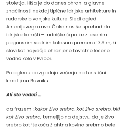
stoletja. Hiša je do danes ohranila glavne
značilnosti nekdaj tipične idrijske arhitekture in
rudarske bivanjske kulture. Sledi ogled
Antonijevega rova. Čaka nas še sprehod do
idrijske kamšti – rudniške črpalke z lesenim
pogonskim vodnim kolesom premera 13,6 m, ki
slovi kot največje ohranjeno tovrstno leseno
vodno kolo v Evropi.
Po ogledu bo zgodnja večerja na turistični
kmetiji na Ravniku.
Ali ste vedeli …
da frazemi:
kakor živo srebro
,
kot živo srebro
,
biti
kot živo srebro,
temeljijo na dejstvu, da je živo
srebro kot ‘tekoča žlahtna kovina srebrno bele