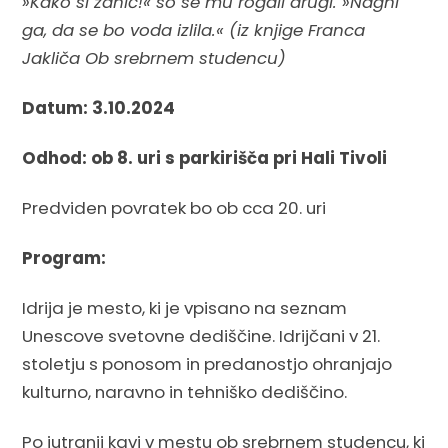
»Kako si zanič!« so se mu rogali drugi. »Nagni
ga, da se bo voda izlila.« (iz knjige Franca
Jakliča Ob srebrnem studencu)
Datum: 3.10.2024
Odhod: ob 8. uri s parkirišča pri Hali Tivoli
Predviden povratek bo ob cca 20. uri
Program:
Idrija je mesto, ki je vpisano na seznam
Unescove svetovne dediščine. Idrijčani v 21.
stoletju s ponosom in predanostjo ohranjajo
kulturno, naravno in tehniško dediščino.
Po jutranji kavi v mestu ob srebrnem studencu, ki