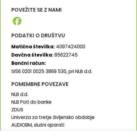
POVEŽITE SE Z NAMI
PODATKI O DRUŠTVU
Matična številka:
4097424000
Davčna številka:
85622745
Bančni račun:
SI56 0201 0025 3869 530, pri NLB d.d.
POMEMBNE POVEZAVE
NLB d.d.
NLB Poti do banke
ZDUS
Univerza za tretje življensko obdobje
AUDIOBM, slušni aparati
SENIORJI.info