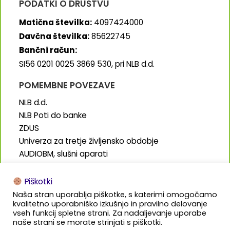
PODATKI O DRUŠTVU
Matična številka:
4097424000
Davčna številka:
85622745
Bančni račun:
SI56 0201 0025 3869 530, pri NLB d.d.
POMEMBNE POVEZAVE
NLB d.d.
NLB Poti do banke
ZDUS
Univerza za tretje življensko obdobje
AUDIOBM, slušni aparati
SENIORJI.info
Piškotki
Naša stran uporablja piškotke, s katerimi omogočamo
kvalitetno uporabniško izkušnjo in pravilno delovanje
vseh funkcij spletne strani. Za nadaljevanje uporabe
naše strani se morate strinjati s piškotki.