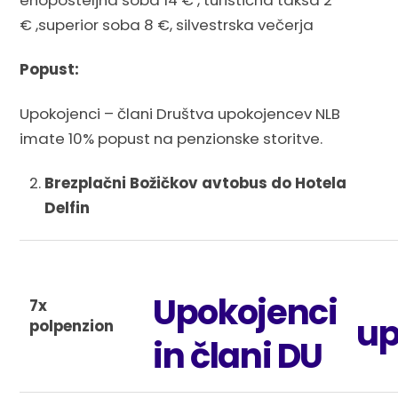
enoposteljna soba 14 € , turistična taksa 2
€ ,superior soba 8 €, silvestrska večerja
Popust:
Upokojenci – člani Društva upokojencev NLB
imate 10% popust na penzionske storitve.
Brezplačni Božičkov avtobus do Hotela
Delfin
Upokojenci
7x
up
polpenzion
in člani DU