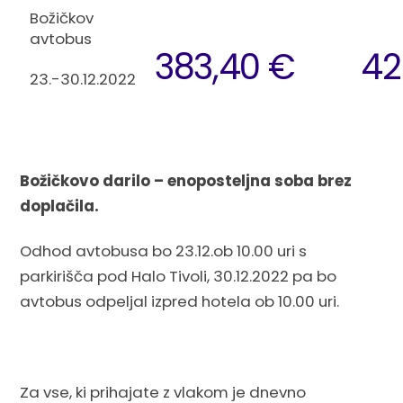
Božičkov
avtobus
383,40 €
42
23.-30.12.2022
Božičkovo darilo – enoposteljna soba brez
doplačila.
Odhod avtobusa bo 23.12.ob 10.00 uri s
parkirišča pod Halo Tivoli, 30.12.2022 pa bo
avtobus odpeljal izpred hotela ob 10.00 uri.
Za vse, ki prihajate z vlakom je dnevno