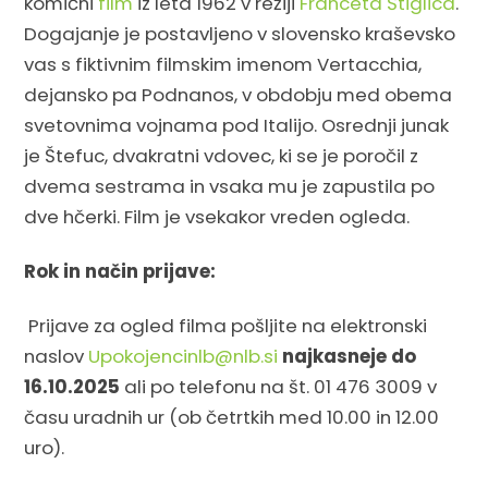
komični
film
iz leta 1962 v režiji
Franceta Štiglica
.
Dogajanje je postavljeno v slovensko kraševsko
vas s fiktivnim filmskim imenom Vertacchia,
dejansko pa Podnanos, v obdobju med obema
svetovnima vojnama pod Italijo. Osrednji junak
je Štefuc, dvakratni vdovec, ki se je poročil z
dvema sestrama in vsaka mu je zapustila po
dve hčerki. Film je vsekakor vreden ogleda.
Rok in način prijave:
Prijave za ogled filma pošljite na elektronski
naslov
Upokojencinlb@nlb.si
najkasneje do
16.10.2025
ali po telefonu na št. 01 476 3009 v
času uradnih ur (ob četrtkih med 10.00 in 12.00
uro).