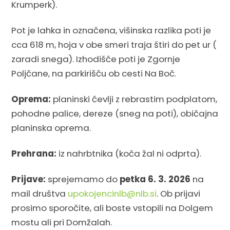
Krumperk).
Pot je lahka in označena, višinska razlika poti je
cca 618 m, hoja v obe smeri traja štiri do pet ur (
zaradi snega). Izhodišče poti je Zgornje
Poljčane, na parkirišču ob cesti Na Boč.
Oprema:
planinski čevlji z rebrastim podplatom,
pohodne palice, dereze (sneg na poti), običajna
planinska oprema.
Prehrana:
iz nahrbtnika (koča žal ni odprta).
Prijave:
sprejemamo do
petka 6. 3. 2026
na
mail društva
upokojencinlb@nlb.si
. Ob prijavi
prosimo sporočite, ali boste vstopili na Dolgem
mostu ali pri Domžalah.