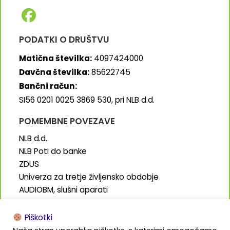
PODATKI O DRUŠTVU
Matična številka:
4097424000
Davčna številka:
85622745
Bančni račun:
SI56 0201 0025 3869 530, pri NLB d.d.
POMEMBNE POVEZAVE
NLB d.d.
NLB Poti do banke
ZDUS
Univerza za tretje življensko obdobje
AUDIOBM, slušni aparati
SENIORJI.info
Piškotki