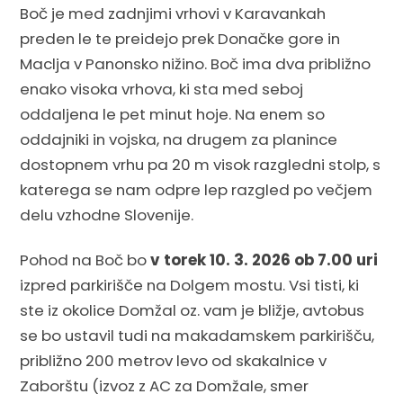
Boč je med zadnjimi vrhovi v Karavankah
preden le te preidejo prek Donačke gore in
Maclja v Panonsko nižino. Boč ima dva približno
enako visoka vrhova, ki sta med seboj
oddaljena le pet minut hoje. Na enem so
oddajniki in vojska, na drugem za planince
dostopnem vrhu pa 20 m visok razgledni stolp, s
katerega se nam odpre lep razgled po večjem
delu vzhodne Slovenije.
Pohod na Boč bo
v torek 10. 3. 2026 ob 7.00 uri
izpred parkirišče na Dolgem mostu. Vsi tisti, ki
ste iz okolice Domžal oz. vam je bližje, avtobus
se bo ustavil tudi na makadamskem parkirišču,
približno 200 metrov levo od skakalnice v
Zaborštu (izvoz z AC za Domžale, smer