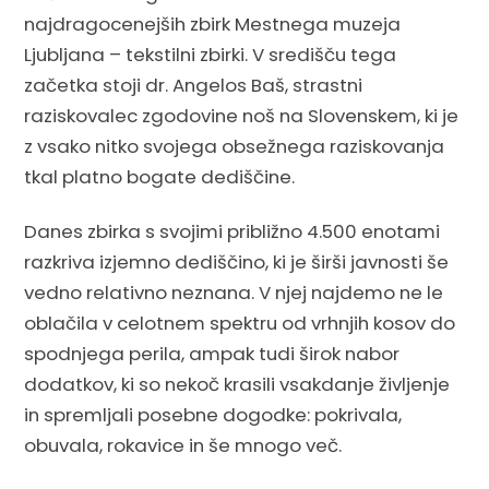
najdragocenejših zbirk Mestnega muzeja
Ljubljana – tekstilni zbirki. V središču tega
začetka stoji dr. Angelos Baš, strastni
raziskovalec zgodovine noš na Slovenskem, ki je
z vsako nitko svojega obsežnega raziskovanja
tkal platno bogate dediščine.
Danes zbirka s svojimi približno 4.500 enotami
razkriva izjemno dediščino, ki je širši javnosti še
vedno relativno neznana. V njej najdemo ne le
oblačila v celotnem spektru od vrhnjih kosov do
spodnjega perila, ampak tudi širok nabor
dodatkov, ki so nekoč krasili vsakdanje življenje
in spremljali posebne dogodke: pokrivala,
obuvala, rokavice in še mnogo več.