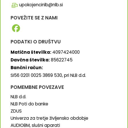
upokojencinlb@nlb.si
POVEŽITE SE Z NAMI
PODATKI O DRUŠTVU
Matična številka:
4097424000
Davčna številka:
85622745
Bančni račun:
SI56 0201 0025 3869 530, pri NLB d.d.
POMEMBNE POVEZAVE
NLB d.d.
NLB Poti do banke
ZDUS
Univerza za tretje življensko obdobje
AUDIOBM, slušni aparati