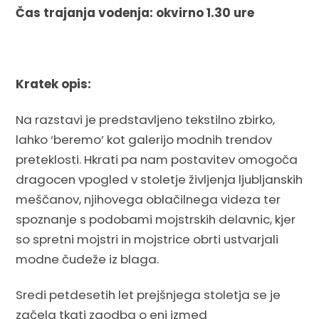
Čas trajanja vodenja: okvirno 1.30 ure
Kratek opis:
Na razstavi je predstavljeno tekstilno zbirko,
lahko ‘beremo’ kot galerijo modnih trendov
preteklosti. Hkrati pa nam postavitev omogoča
dragocen vpogled v stoletje življenja ljubljanskih
meščanov, njihovega oblačilnega videza ter
spoznanje s podobami mojstrskih delavnic, kjer
so spretni mojstri in mojstrice obrti ustvarjali
modne čudeže iz blaga.
Sredi petdesetih let prejšnjega stoletja se je
začela tkati zgodba o eni izmed