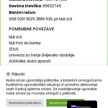
Davčna številka:
85622745
Bančni račun:
SI56 0201 0025 3869 530, pri NLB d.d.
POMEMBNE POVEZAVE
NLB d.d.
NLB Poti do banke
ZDUS
Univerza za tretje življensko obdobje
AUDIOBM, slušni aparati
SENIORJI.info
Piškotki
Naša stran uporablja piškotke, s katerimi omogočamo
kvalitetno uporabniško izkušnjo in pravilno delovanje
vseh funkcij spletne strani. Za nadaljevanje uporabe
naše strani se morate strinjati s piškotki.
Izdelava in oblikovanje:
Bališ.marketing
Nastavitve piškotkov
Sprejmi vse piškotke
Slovenian