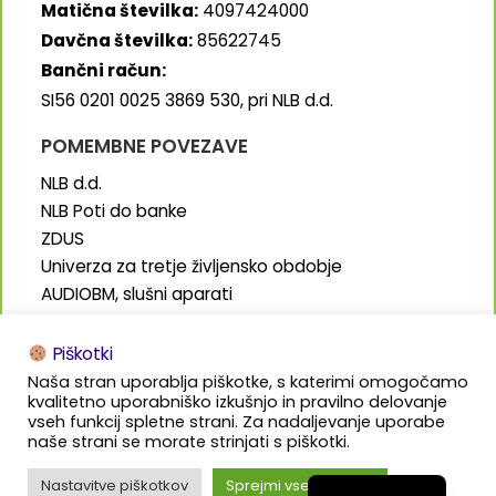
Matična številka:
4097424000
Davčna številka:
85622745
Bančni račun:
SI56 0201 0025 3869 530, pri NLB d.d.
POMEMBNE POVEZAVE
NLB d.d.
NLB Poti do banke
ZDUS
Univerza za tretje življensko obdobje
AUDIOBM, slušni aparati
SENIORJI.info
Piškotki
Naša stran uporablja piškotke, s katerimi omogočamo
kvalitetno uporabniško izkušnjo in pravilno delovanje
vseh funkcij spletne strani. Za nadaljevanje uporabe
naše strani se morate strinjati s piškotki.
Izdelava in oblikovanje:
Bališ.marketing
Nastavitve piškotkov
Sprejmi vse piškotke