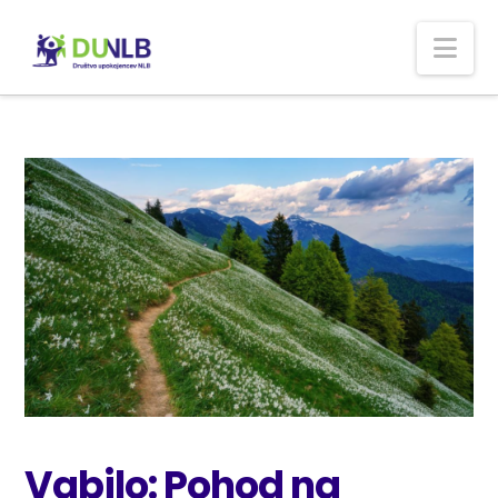
Nav
Vabilo: Pohod na