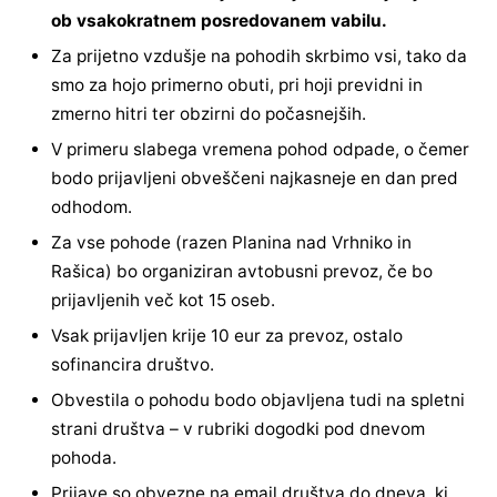
ob vsakokratnem posredovanem vabilu.
Za prijetno vzdušje na pohodih skrbimo vsi, tako da
smo za hojo primerno obuti, pri hoji previdni in
zmerno hitri ter obzirni do počasnejših.
V primeru slabega vremena pohod odpade, o čemer
bodo prijavljeni obveščeni najkasneje en dan pred
odhodom.
Za vse pohode (razen Planina nad Vrhniko in
Rašica) bo organiziran avtobusni prevoz, če bo
prijavljenih več kot 15 oseb.
Vsak prijavljen krije 10 eur za prevoz, ostalo
sofinancira društvo.
Obvestila o pohodu bodo objavljena tudi na spletni
strani društva – v rubriki dogodki pod dnevom
pohoda.
Prijave so obvezne na email društva do dneva, ki