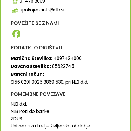
01 476 3009
upokojencinlb@nlb.si
POVEŽITE SE Z NAMI
PODATKI O DRUŠTVU
Matična številka:
4097424000
Davčna številka:
85622745
Bančni račun:
SI56 0201 0025 3869 530, pri NLB d.d.
POMEMBNE POVEZAVE
NLB d.d.
NLB Poti do banke
ZDUS
Univerza za tretje življensko obdobje