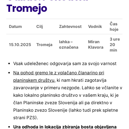
Tromejo
Čas
Datum
Cilj
Zahtevnost
Vodnik
hoje
3 ure
lahka –
Miran
15.10.2025
Tromeja
20
označena
Klavora
min
Vsak udeleženec odgovarja sam za svojo varnost
Na pohod gremo le z vplačano članarino pri
planinskem društvu
, ki nam hkrati zagotavlja
zavarovanje v primeru nezgode. Lahko se včlanite v
kako lokalno planinsko društvo v vašem kraju, ki je
član Planinske zveze Slovenija ali pa direktno v
Planinsko zvezo Slovenije (lahko tudi prek spletne
strani PZS).
Ura odhoda in lokacija zbiranja bosta objavljena