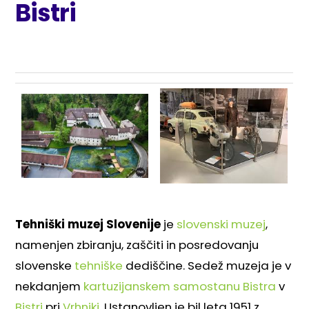
Bistri
Tehniški muzej Slovenije
je
slovenski
muzej
,
namenjen zbiranju, zaščiti in posredovanju
slovenske
tehniške
dediščine. Sedež muzeja je v
nekdanjem
kartuzijanskem samostanu Bistra
v
Bistri
pri
Vrhniki
. Ustanovljen je bil leta 1951 z