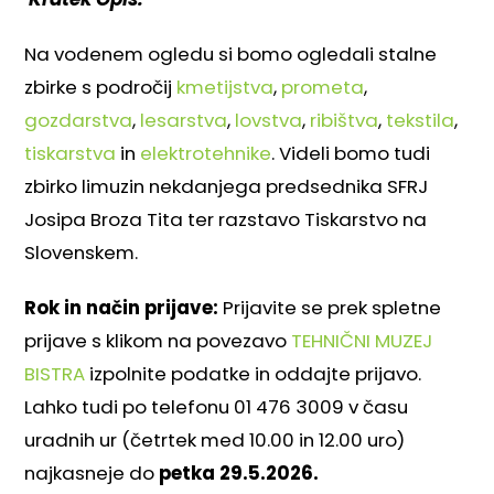
Na vodenem ogledu si bomo ogledali stalne
zbirke s področij
kmetijstva
,
prometa
,
gozdarstva
,
lesarstva
,
lovstva
,
ribištva
,
tekstila
,
tiskarstva
in
elektrotehnike
. Videli bomo tudi
zbirko limuzin nekdanjega predsednika SFRJ
Josipa Broza Tita ter razstavo Tiskarstvo na
Slovenskem.
Rok in način prijave:
Prijavite se prek spletne
prijave s klikom na povezavo
TEHNIČNI MUZEJ
BISTRA
izpolnite podatke in oddajte prijavo.
Lahko tudi po telefonu 01 476 3009 v času
uradnih ur (četrtek med 10.00 in 12.00 uro)
najkasneje do
petka 29.5.2026.