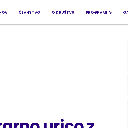
MOV
ČLANSTVO
O DRUŠTVU
PROGRAMI
GA
rarno urico z