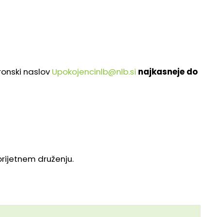
tronski naslov
Upokojencinlb@nlb.si
najkasneje do
prijetnem druženju.