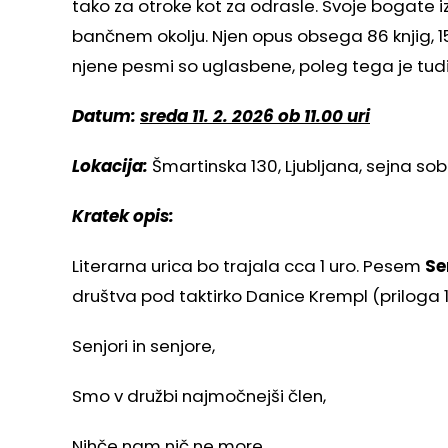
tako za otroke kot za odrasle. Svoje bogate iz
bančnem okolju. Njen opus obsega 86 knjig, 150
njene pesmi so uglasbene, poleg tega je tudi 
Datum:
sreda 11. 2. 2026 ob 11.00 uri
Lokacija:
Šmartinska 130, Ljubljana, sejna sob
Kratek opis:
Literarna urica bo trajala cca 1 uro. Pesem
Se
društva pod taktirko Danice Krempl (priloga 1.
Senjori in senjore,
Smo v družbi najmočnejši člen,
Nihče nam nič ne more,