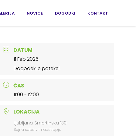
LERIJA
NOVICE
DOGODKI
KONTAKT
DATUM
11 Feb 2026
Dogodek je potekel.
ČAS
11:00 - 12:00
LOKACIJA
Ljubljana, Šmartinska 130
Sejna soba v I. nadstropju