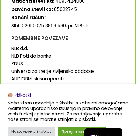
Matična številka:
4097424000
Davčna številka:
85622745
Bančni račun:
SI56 0201 0025 3869 530, pri NLB d.d.
POMEMBNE POVEZAVE
NLB d.d.
NLB Poti do banke
ZDUS
Univerza za tretje življensko obdobje
AUDIOBM, slušni aparati
SENIORJI.info
Piškotki
Naša stran uporablja piškotke, s katerimi omogočamo
kvalitetno uporabniško izkušnjo in pravilno delovanje
vseh funkcij spletne strani. Za nadaljevanje uporabe
naše strani se morate strinjati s piškotki.
Izdelava in oblikovanje:
Bališ.marketing
Nastavitve piškotkov
Sprejmi vse piškotke