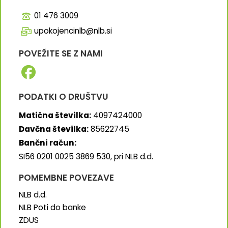
01 476 3009
upokojencinlb@nlb.si
POVEŽITE SE Z NAMI
PODATKI O DRUŠTVU
Matična številka:
4097424000
Davčna številka:
85622745
Bančni račun:
SI56 0201 0025 3869 530, pri NLB d.d.
POMEMBNE POVEZAVE
NLB d.d.
NLB Poti do banke
ZDUS