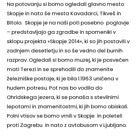
Na potovanju si bomo ogledali glavno mesto
Skopje in nato še mesta Kavadarci, Tikveš in
Bitolo. Skopje je na naši poti posebno poglavje
– predstavljajo ga zgradbe in spomeniki v
sklopu projekta »Skopje 2014«, ki so jih postavili v
zadnjem desetletju in so še vedno del burnih
razprav. Ogledali si bomo muzej, ki je posvečen
mati Terezi in se sprehodili do znamenite
železniške postaje, ki je bila l.1963 uničena v
hudem potresu. Pot nas bo vodila do
Ohridskega jezera, ki se ponaša s stevilnimi
lepotami in znamenitostmi, ki jih bomo obiskali.
Polni vtisov se bomo vrnili v Skopje in poleteli
proti Zagrebu in nato z avtobusom v Ljubljano.