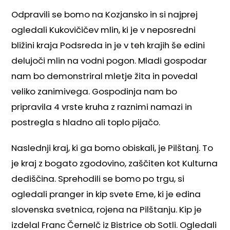
Odpravili se bomo na Kozjansko in si najprej
ogledali Kukovičičev mlin, ki je v neposredni
bližini kraja Podsreda in je v teh krajih še edini
delujoči mlin na vodni pogon. Mladi gospodar
nam bo demonstriral mletje žita in povedal
veliko zanimivega. Gospodinja nam bo
pripravila 4 vrste kruha z raznimi namazi in
postregla s hladno ali toplo pijačo.
Naslednji kraj, ki ga bomo obiskali, je Pilštanj. To
je kraj z bogato zgodovino, zaščiten kot Kulturna
dediščina. Sprehodili se bomo po trgu, si
ogledali pranger in kip svete Eme, ki je edina
slovenska svetnica, rojena na Pilštanju. Kip je
izdelal Franc Černelč iz Bistrice ob Sotli. Ogledali