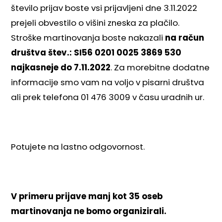
število prijav boste vsi prijavljeni dne 3.11.2022
prejeli obvestilo o višini zneska za plačilo.
Stroške martinovanja boste nakazali
na račun
društva štev.: SI56 0201 0025 3869 530
najkasneje do 7.11.2022
. Za morebitne dodatne
informacije smo vam na voljo v pisarni društva
ali prek telefona 01 476 3009 v času uradnih ur.
Potujete na lastno odgovornost.
V primeru prijave manj kot 35 oseb
martinovanja ne bomo organizirali.