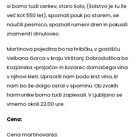
si bomo tudi cerkev, staro šolo, (šolstvo je tu že
več kot 550 let), spoznali pouk po starem, se
naučili pesmico, spoznali rumeni dren in pokusili
znameniti drnulovec.
Martinova pojedina bo na hribčku, v gostišču
Velbana Gorca v kraju Virštanj. Dobrodošlica bo
Kozjanska »prsjača« in kozarec domačega vina
v njihovi kleti. Uprizorili nam bodo krst vina, ki
nam bo še dolgo ostal v spominu. Ob zvokih
harmonike bomo tudi zaplesali. V Ljubljano se
vrnemo okoli 22.00 ure.
Cena:
Cena martinovanja: