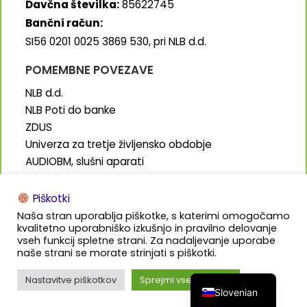
Davčna številka:
85622745
Bančni račun:
SI56 0201 0025 3869 530, pri NLB d.d.
POMEMBNE POVEZAVE
NLB d.d.
NLB Poti do banke
ZDUS
Univerza za tretje življensko obdobje
AUDIOBM, slušni aparati
SENIORJI.info
Piškotki
Naša stran uporablja piškotke, s katerimi omogočamo
kvalitetno uporabniško izkušnjo in pravilno delovanje
vseh funkcij spletne strani. Za nadaljevanje uporabe
naše strani se morate strinjati s piškotki.
Izdelava in oblikovanje:
Bališ.marketing
Nastavitve piškotkov
Sprejmi vse piškotke
Slovenian