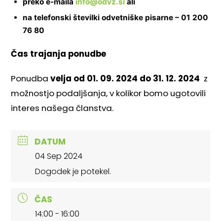
preko e-maila
info@odvz.si
ali
na telefonski številki odvetniške pisarne – 01 200
76 80
Čas trajanja ponudbe
Ponudba
velja od 01. 09. 2024 do 31. 12. 2024
z
možnostjo podaljšanja, v kolikor bomo ugotovili
interes našega članstva.
DATUM
04 Sep 2024
Dogodek je potekel.
ČAS
14:00 - 16:00