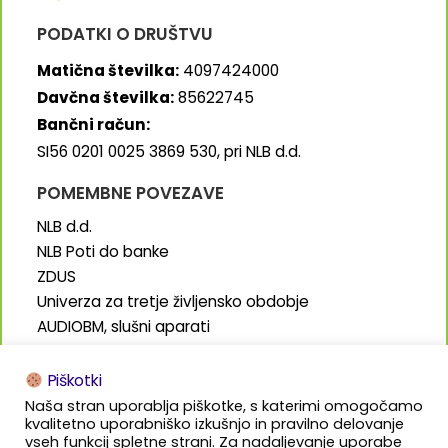
PODATKI O DRUŠTVU
Matična številka:
4097424000
Davčna številka:
85622745
Bančni račun:
SI56 0201 0025 3869 530, pri NLB d.d.
POMEMBNE POVEZAVE
NLB d.d.
NLB Poti do banke
ZDUS
Univerza za tretje življensko obdobje
AUDIOBM, slušni aparati
SENIORJI.info
Piškotki
Naša stran uporablja piškotke, s katerimi omogočamo
kvalitetno uporabniško izkušnjo in pravilno delovanje
vseh funkcij spletne strani. Za nadaljevanje uporabe