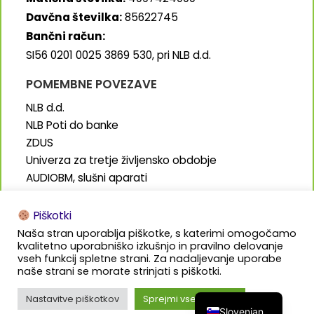
Davčna številka:
85622745
Bančni račun:
SI56 0201 0025 3869 530, pri NLB d.d.
POMEMBNE POVEZAVE
NLB d.d.
NLB Poti do banke
ZDUS
Univerza za tretje življensko obdobje
AUDIOBM, slušni aparati
SENIORJI.info
Piškotki
Naša stran uporablja piškotke, s katerimi omogočamo
kvalitetno uporabniško izkušnjo in pravilno delovanje
vseh funkcij spletne strani. Za nadaljevanje uporabe
naše strani se morate strinjati s piškotki.
Izdelava in oblikovanje:
Bališ.marketing
Nastavitve piškotkov
Sprejmi vse piškotke
Slovenian