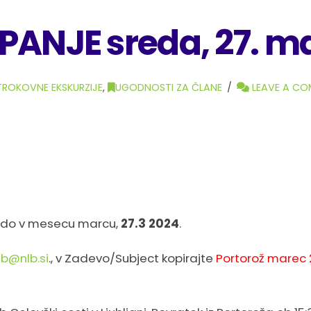
ANJE sreda, 27. m
 STROKOVNE EKSKURZIJE
,
UGODNOSTI ZA ČLANE
LEAVE A C
sredo v mesecu marcu,
27.3 2024
.
lb@nlb.si
., v Zadevo/Subject kopirajte
Portorož marec