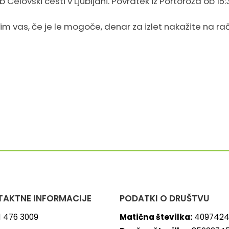
b Celovški cesti v Ljubljani. Povratek iz Portoroža ob 15
im vas, če je le mogoče, denar za izlet nakažite na r
AKTNE INFORMACIJE
PODATKI O DRUŠTVU
1 476 3009
Matična številka:
4097424