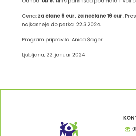
Odhod:
ob 9. uri
s parkirišča pod Halo Tivoli o
Cena:
za člane 6 eur, za nečlane 16 eur.
Pros
najkasneje do petka 22.3.2024.
Program pripravila: Anica Šager
Ljubljana, 22. januar 2024
KONT
0