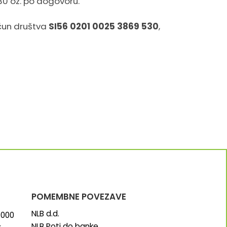
:30 oz. po dogovoru.
ačun društva
SI56 0201 0025 3869 530
,
POMEMBNE POVEZAVE
NLB d.d.
000
NLB Poti do banke