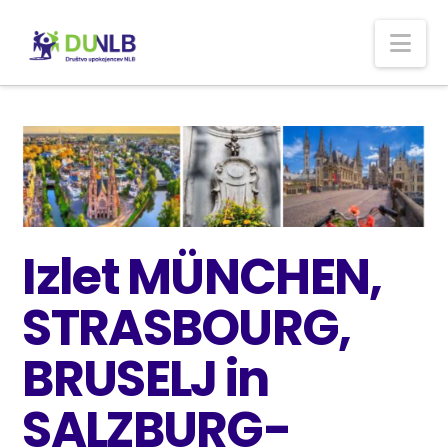
Nav
Izlet MÜNCHEN,
STRASBOURG,
BRUSELJ in
SALZBURG-