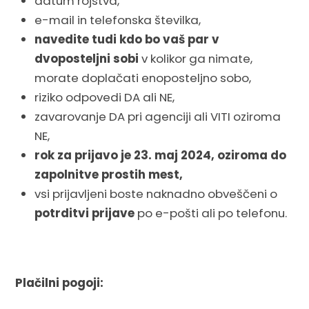
datum rojstva,
e-mail in telefonska številka,
navedite tudi kdo bo vaš par v
dvoposteljni sobi
v kolikor ga nimate,
morate doplačati enoposteljno sobo,
riziko odpovedi DA ali NE,
zavarovanje DA pri agenciji ali VITI oziroma
NE,
rok za prijavo je 23. maj 2024, oziroma do
zapolnitve prostih mest,
vsi prijavljeni boste naknadno obveščeni o
potrditvi prijave
po e-pošti ali po telefonu.
Plačilni pogoji: