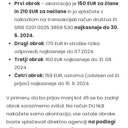
Prvi obrok
– akontacija je
150 EUR za člane
in 210 EUR za nečlane
in jo vplačate z
nakazilom na transakcijski račun društva št.
SI56 0201 0025 3869 530
najkasneje do 30.
6. 2024.
Drugi obrok
: 170 EUR in stroške rizika
odpovedi, najkasneje do 07.2024.
Tretji obrok
: 160 EUR najkasneje do 31. 08.
2024.
Četri obrok:
159 EUR, oziroma (odvisen od št.
prijav) najkasneje do 15. 9. 2024.
V primeru, da bo prijav manj kot 45 se bo zadnji
obrok sorazmerno zvišal. Na račun DU NLB
nakažete samo akontacijo, vse ostale obroke
boste vplačevali direktno agenciji
na podlagi