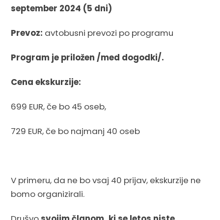
september 2024 (5 dni)
Prevoz:
avtobusni prevozi po programu
Program je priložen /med dogodki/.
Cena ekskurzije:
699 EUR, če bo 45 oseb,
729 EUR, če bo najmanj 40 oseb
V primeru, da ne bo vsaj 40 prijav, ekskurzije ne
bomo organizirali.
Drušvo
svojim članom, ki se letos niste