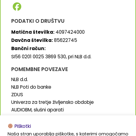
PODATKI O DRUŠTVU
Matična številka:
4097424000
Davčna številka:
85622745
Bančni račun:
SI56 0201 0025 3869 530, pri NLB d.d.
POMEMBNE POVEZAVE
NLB d.d.
NLB Poti do banke
ZDUS
Univerza za tretje življensko obdobje
AUDIOBM, slušni aparati
SENIORJI.info
Piškotki
Naša stran uporablja piškotke, s katerimi omogočamo