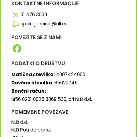
KONTAKTNE INFORMACIJE
01 476 3009
upokojencinlb@nlb.si
POVEŽITE SE Z NAMI
PODATKI O DRUŠTVU
Matična številka:
4097424000
Davčna številka:
85622745
Bančni račun:
SI56 0201 0025 3869 530, pri NLB d.d.
POMEMBNE POVEZAVE
NLB d.d.
NLB Poti do banke