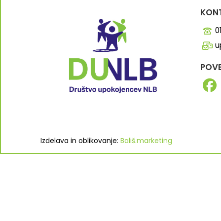
KONT
0
u
POVE
Izdelava in oblikovanje:
Bališ.marketing