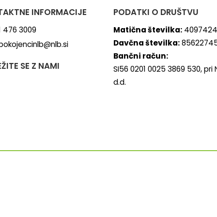
AKTNE INFORMACIJE
PODATKI O DRUŠTVU
1 476 3009
Matična številka:
4097424
Davčna številka:
8562274
pokojencinlb@nlb.si
Bančni račun:
ŽITE SE Z NAMI
SI56 0201 0025 3869 530, pri 
d.d.