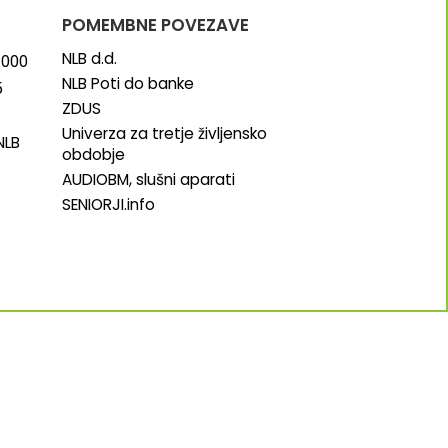
POMEMBNE POVEZAVE
NLB d.d.
000
NLB Poti do banke
5
ZDUS
Univerza za tretje življensko
NLB
obdobje
AUDIOBM, slušni aparati
SENIORJI.info