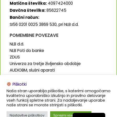
Matična številka:
4097424000
Davčna številka:
85622745
Bančni račun:
SI56 0201 0025 3869 530, pri NLB d.d.
POMEMBNE POVEZAVE
NLB d.d.
NLB Poti do banke
ZDUS
Univerza za tretje življensko obdobje
AUDIOBM, slušni aparati
SENIORJI.info
Piškotki
Naša stran uporablja piškotke, s katerimi omogočamo
kvalitetno uporabniško izkušnjo in pravilno delovanje
vseh funkcij spletne strani. Za nadaljevanje uporabe
naše strani se morate strinjati s piškotki.
Izdelava in oblikovanje:
Bališ.marketing
Nastavitve piškotkov
Sprejmi vse piškotke