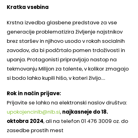
Kratka vsebina
Krstna izvedba glasbene predstave za vse
generacije problematizira življenje najstnikov
brez staršev in njihovo usodo v rokah socialnih
zavodov, da bi podčrtalo pomen trdoživosti in
upanja. Protagonisti pripravljajo nastop na
tekmovanju Milijon za talente, v kolikor zmagajo
si bodo lahko kupili hišo, v kateri živijo….
Rok in način prijave:
Prijavite se lahko na elektronski naslov društva:
upokojencinlb@nlb.si
,
najkasneje do 18.
oktobra 2024
, ali na telefon 01 476 3009 oz. do
zasedbe prostih mest