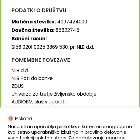
PODATKI O DRUŠTVU
Matična številka:
4097424000
Davčna številka:
85622745
Bančni račun:
SI56 0201 0025 3869 530, pri NLB d.d.
POMEMBNE POVEZAVE
NLB d.d.
NLB Poti do banke
ZDUS
Univerza za tretje življensko obdobje
AUDIOBM, slušni aparati
SENIORJI.info
Piškotki
Naša stran uporablja piškotke, s katerimi omogočamo
kvalitetno uporabniško izkušnjo in pravilno delovanje
vseh funkcij spletne strani. Za nadaljevanje uporabe