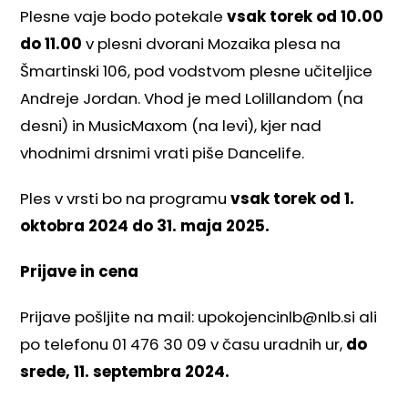
Plesne vaje bodo potekale
vsak torek od 10.00
do 11.00
v plesni dvorani Mozaika plesa na
Šmartinski 106, pod vodstvom plesne učiteljice
Andreje Jordan. Vhod je med Lolillandom (na
desni) in MusicMaxom (na levi), kjer nad
vhodnimi drsnimi vrati piše Dancelife.
Ples v vrsti bo na programu
vsak torek od 1.
oktobra 2024 do 31. maja 2025.
Prijave in cena
Prijave pošljite na mail: upokojencinlb@nlb.si ali
po telefonu 01 476 30 09 v času uradnih ur,
do
srede, 11. septembra 2024.