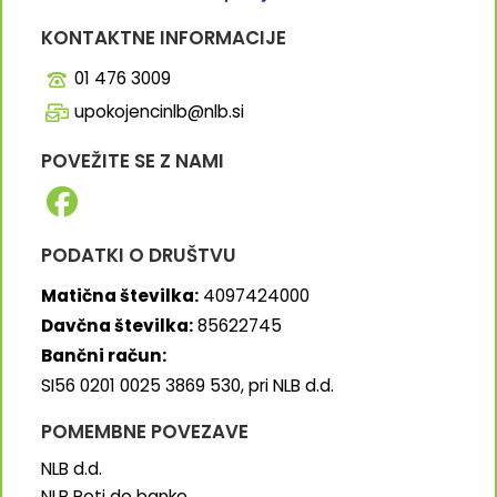
KONTAKTNE INFORMACIJE
01 476 3009
upokojencinlb@nlb.si
POVEŽITE SE Z NAMI
PODATKI O DRUŠTVU
Matična številka:
4097424000
Davčna številka:
85622745
Bančni račun:
SI56 0201 0025 3869 530, pri NLB d.d.
POMEMBNE POVEZAVE
NLB d.d.
NLB Poti do banke