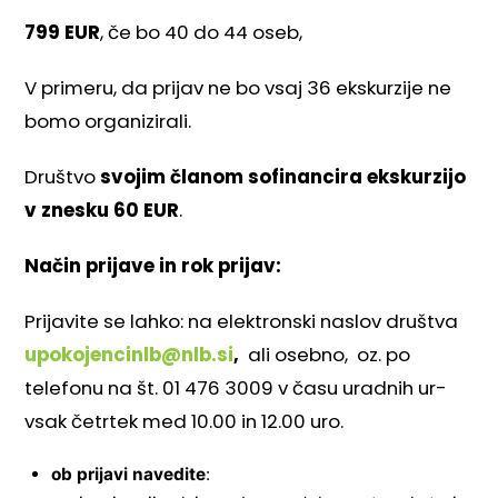
799 EUR
, če bo 40 do 44 oseb,
V primeru, da prijav ne bo vsaj 36 ekskurzije ne
bomo organizirali.
Društvo
svojim članom sofinancira ekskurzijo
v znesku 60 EUR
.
Način prijave in rok prijav:
Prijavite se lahko: na elektronski naslov društva
upokojencinlb@nlb.si
,
ali osebno, oz. po
telefonu na št. 01 476 3009 v času uradnih ur-
vsak četrtek med 10.00 in 12.00 uro.
ob prijavi navedite
: