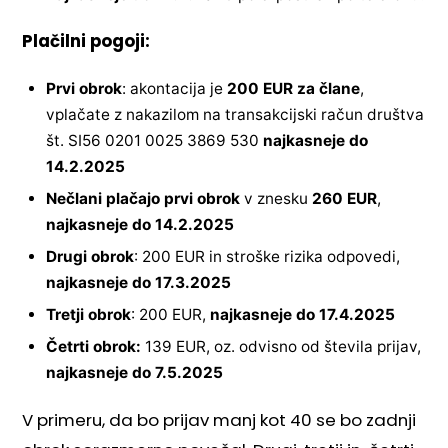
Plačilni pogoji:
Prvi obrok
: akontacija je
200 EUR za člane
,
vplačate z nakazilom na transakcijski račun društva
št. SI56 0201 0025 3869 530
najkasneje do
14.2.2025
Nečlani plačajo prvi obrok
v znesku
260 EUR
,
najkasneje do 14.2.2025
D
rugi obrok
: 200 EUR in stroške rizika odpovedi,
najkasneje do 17.3.2025
Tretji obrok
: 200 EUR,
najkasneje do 17.4.2025
Četrti obrok:
139 EUR, oz. odvisno od števila prijav,
najkasneje do 7.5.2025
V primeru, da bo prijav manj kot 40 se bo zadnji