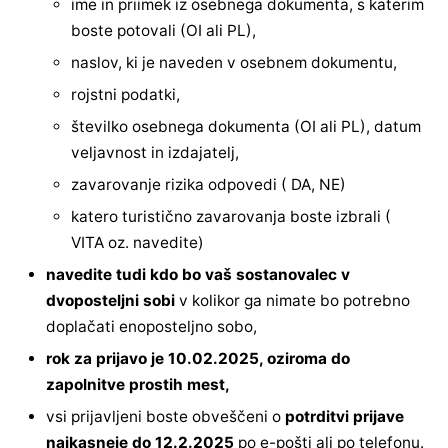
ime in priimek iz osebnega dokumenta, s katerim
boste potovali (OI ali PL),
naslov, ki je naveden v osebnem dokumentu,
rojstni podatki,
številko osebnega dokumenta (OI ali PL), datum
veljavnost in izdajatelj,
zavarovanje rizika odpovedi ( DA, NE)
katero turistično zavarovanja boste izbrali (
VITA oz. navedite)
navedite tudi kdo bo vaš sostanovalec v
dvoposteljni sobi
v kolikor ga nimate bo potrebno
doplačati enoposteljno sobo,
rok za prijavo je 10.02.2025, oziroma do
zapolnitve prostih mest,
vsi prijavljeni boste obveščeni o
potrditvi prijave
najkasneje do 12.2.2025
po e-pošti ali po telefonu.