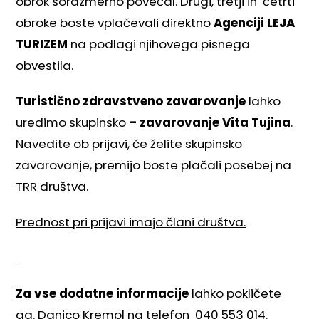
obrok sorazmerno povečal. Drugi, tretji in četrti
obroke boste vplačevali direktno
Agenciji LEJA
TURIZEM
na podlagi njihovega pisnega
obvestila.
Turistično zdravstveno zavarovanje
lahko
uredimo skupinsko
– zavarovanje Vita Tujina
.
Navedite ob prijavi, če želite skupinsko
zavarovanje, premijo boste plačali posebej na
TRR društva.
Prednost pri prijavi imajo člani društva.
Za vse dodatne informacije
lahko pokličete
ga. Danico Krempl na telefon 040 553 014.