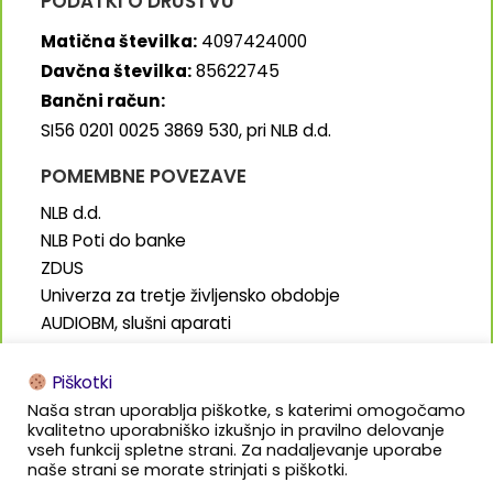
PODATKI O DRUŠTVU
Matična številka:
4097424000
Davčna številka:
85622745
Bančni račun:
SI56 0201 0025 3869 530, pri NLB d.d.
POMEMBNE POVEZAVE
NLB d.d.
NLB Poti do banke
ZDUS
Univerza za tretje življensko obdobje
AUDIOBM, slušni aparati
SENIORJI.info
Piškotki
Naša stran uporablja piškotke, s katerimi omogočamo
kvalitetno uporabniško izkušnjo in pravilno delovanje
vseh funkcij spletne strani. Za nadaljevanje uporabe
naše strani se morate strinjati s piškotki.