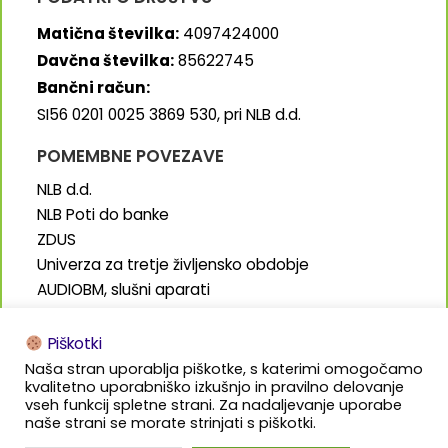
Matična številka:
4097424000
Davčna številka:
85622745
Bančni račun:
SI56 0201 0025 3869 530, pri NLB d.d.
POMEMBNE POVEZAVE
NLB d.d.
NLB Poti do banke
ZDUS
Univerza za tretje življensko obdobje
AUDIOBM, slušni aparati
SENIORJI.info
Piškotki
Naša stran uporablja piškotke, s katerimi omogočamo
kvalitetno uporabniško izkušnjo in pravilno delovanje
vseh funkcij spletne strani. Za nadaljevanje uporabe
naše strani se morate strinjati s piškotki.