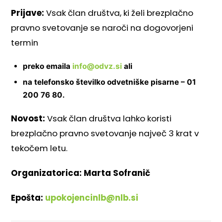
Prijave:
Vsak član društva, ki želi brezplačno
pravno svetovanje se naroči na dogovorjeni
termin
preko emaila
info@odvz.si
ali
na telefonsko številko odvetniške pisarne – 01
200 76 80.
Novost:
Vsak član društva lahko koristi
brezplačno pravno svetovanje največ 3 krat v
tekočem letu.
Organizatorica: Marta Sofranič
Epošta:
upokojencinlb@nlb.si